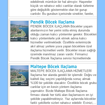
edebilmek mümkün bir hal almıştır. Haşereler
küçük ve rahatsız edici canlılar olarak türlerine
göre değişiklik göstermekte olan bir gurup
canlıdır. Bu gurubun içerisinde sinekler, fareler,
böcekler...
PENDİK BÖCEK İLAÇLAMA Böcekler yaşam
alanlarımızın her yerini istila etmiş durumda
olduğu zaman kalıcı yöntemler gerekir. Böcekleri
kalıcı yöntemlerle yok etmek adına kalıcı
hizmetler verilmektedir. Özellikle evlerimizde
akıl almaz yerlere yuva yapan böceklere özel
ilaçlama hizmetleri verilir. Böcekler insan sağlığı
üzerinde inanılmaz zararı vardır. Firmamız
Pendik Böcek İlaçlama servisi hizmetlerinde
yüksek...
MALTEPE BÖCEK İLAÇLAMA HİZMETLERİ
İlaçlama her alanda gerekli bir işlemdir. Doğru ve
kaliteli ilaç seçimi yapıldığında sonuç almak
%100 bir şekilde olacaktır. Özellikle böcek grubu
canlılar için en kesin yöntem ilaçlama
yapmaktır. Bizde Maltepe Böcek İlaçlama
firması olarak her türlü alan ilaçlamasını en iyi
şekilde yapabilmekteyiz. Yaz aylarında böcekler
farklı şekillerle sizleri rahatsız edebilir. Evinizi,...