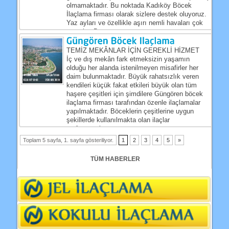
olmamaktadır. Bu noktada Kadıköy Böcek
İlaçlama firması olarak sizlere destek oluyoruz.
Yaz ayları ve özellikle aşırı nemli havaları çok
severler. Bu...
TEMİZ MEKÂNLAR İÇİN GEREKLİ HİZMET
İç ve dış mekân fark etmeksizin yaşamın
olduğu her alanda istenilmeyen misafirler her
daim bulunmaktadır. Büyük rahatsızlık veren
kendileri küçük fakat etkileri büyük olan tüm
haşere çeşitleri için şimdilere Güngören böcek
ilaçlama firması tarafından özenle ilaçlamalar
yapılmaktadır. Böceklerin çeşitlerine uygun
şekillerde kullanılmakta olan ilaçlar
profesyonel...
Toplam 5 sayfa, 1. sayfa gösteriliyor.
1
2
3
4
5
»
TÜM HABERLER