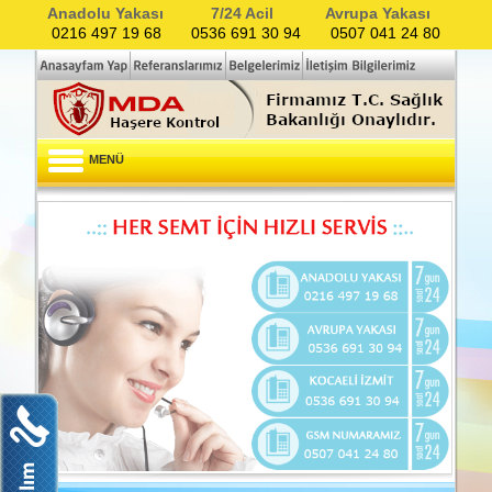
Anadolu Yakası
7/24 Acil
Avrupa Yakası
0216 497 19 68
0536 691 30 94
0507 041 24 80
MENÜ