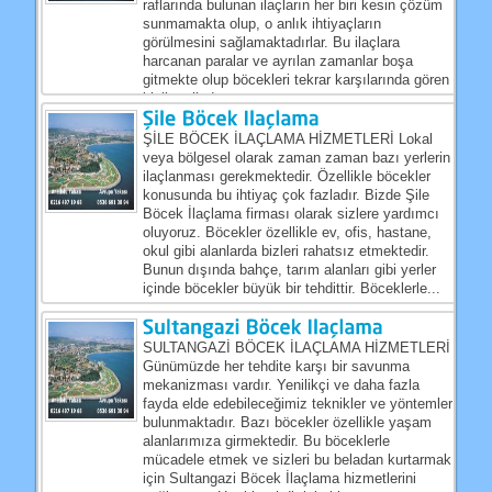
raflarında bulunan ilaçların her biri kesin çözüm
sunmamakta olup, o anlık ihtiyaçların
görülmesini sağlamaktadırlar. Bu ilaçlara
harcanan paralar ve ayrılan zamanlar boşa
gitmekte olup böcekleri tekrar karşılarında gören
kişiler çileden...
ŞİLE BÖCEK İLAÇLAMA HİZMETLERİ Lokal
veya bölgesel olarak zaman zaman bazı yerlerin
ilaçlanması gerekmektedir. Özellikle böcekler
konusunda bu ihtiyaç çok fazladır. Bizde Şile
Böcek İlaçlama firması olarak sizlere yardımcı
oluyoruz. Böcekler özellikle ev, ofis, hastane,
okul gibi alanlarda bizleri rahatsız etmektedir.
Bunun dışında bahçe, tarım alanları gibi yerler
içinde böcekler büyük bir tehdittir. Böceklerle...
SULTANGAZİ BÖCEK İLAÇLAMA HİZMETLERİ
Günümüzde her tehdite karşı bir savunma
mekanizması vardır. Yenilikçi ve daha fazla
fayda elde edebileceğimiz teknikler ve yöntemler
bulunmaktadır. Bazı böcekler özellikle yaşam
alanlarımıza girmektedir. Bu böceklerle
mücadele etmek ve sizleri bu beladan kurtarmak
için Sultangazi Böcek İlaçlama hizmetlerini