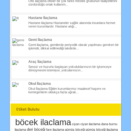
Ofis ilaçlama ofisler bir çok farklı meslek grubunun faaliyetlerini
sürdürdüğü ortak kullanım...
Hastane İlaçlama
Hastane ilaçlama Hastaneler sağlık alanında insanlara hizmet
veren kurumlardır. Hastane atığı...
Gemi İlaçlama
Gemi ilaçlama, gemilerde periyodik olarak yapılması gereken bir
işlemdir, dikkat edilmediği takdirde...
Araç İlaçlama
Sessiz ve huzurlu başlayan yolculuklarınızın bir işkenceye
dönüşmesini istemiyor, yolcularınızın...
Okul İlaçlama
Okul İlaçlama Eğitim kurumlarımız maalesef haşere ve
kemirgenlerin oldukça fazla uğrak...
böcek ilaclama
ciyan
ciyan ilaclama
dana burnu
deri böceği
ilaçlama
fare ilaçlama
gümüş böceği
gümüş böceği ilaçlama