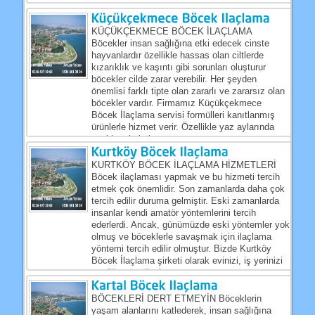
KÜÇÜKÇEKMECE BÖCEK İLAÇLAMA
Böcekler insan sağlığına etki edecek cinste
hayvanlardır özellikle hassas olan ciltlerde
kızarıklık ve kaşıntı gibi sorunları oluşturur
böcekler cilde zarar verebilir. Her şeyden
önemlisi farklı tipte olan zararlı ve zararsız olan
böcekler vardır. Firmamız Küçükçekmece
Böcek İlaçlama servisi formülleri kanıtlanmış
ürünlerle hizmet verir. Özellikle yaz aylarında
yazlık evlerimize...
KURTKÖY BÖCEK İLAÇLAMA HİZMETLERİ
Böcek ilaçlaması yapmak ve bu hizmeti tercih
etmek çok önemlidir. Son zamanlarda daha çok
tercih edilir duruma gelmiştir. Eski zamanlarda
insanlar kendi amatör yöntemlerini tercih
ederlerdi. Ancak, günümüzde eski yöntemler yok
olmuş ve böceklerle savaşmak için ilaçlama
yöntemi tercih edilir olmuştur. Bizde Kurtköy
Böcek İlaçlama şirketi olarak evinizi, iş yerinizi
ve diğer tüm ilaçlanması...
BÖCEKLERİ DERT ETMEYİN Böceklerin
yaşam alanlarını katlederek, insan sağlığına