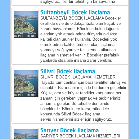
sağlıyoruz. Her bir tehdit için bir savunma
mekanizması mutlaka vardır....
SULTANBEYLİ BÖCEK İLAÇLAMA Böcekler
özellikle evlerde oldukça fazla olan küçük ve
zararlı hayvanlardır. Böcekleri bulunduğunuz
alandan yok etmek adına dünyada oldukça
kaliteli olan ürünler kullanılır. Böcekleri yok
etmek adına kaliteli ürünleri olan ilaçlama
yapmayı sağlayan ve tesislerde kullanılan
ilaçlama hizmetleri verilir. Böcekler prefabrik
yapılarda olsa bile insana zarar verebilir.
Böcekleri yok eden Firmamız...
SİLİVRİ BÖCEK İLAÇLAMA HİZMETLERİ
Hayatta tüm canlılar için bazı tehditler olmuş ve
olacaktır. Biz insanlar içinde bu durum geçerlidir.
Küçük, orta ve büyük tehditler karşısında her
zaman için gerekeni yapmak ve tedbirlerimizi
almamız gerekir. Bu tehditlerden biride
böceklerdir. Böceklere karşı mücadele
konusunda Silivri Böcek İlaçlama
servis hizmetlerini sizler için sağlıyoruz.
İstanbul’un her köşesine hizmet...
SARIYER BÖCEK İLAÇLAMA HİZMETLERİ