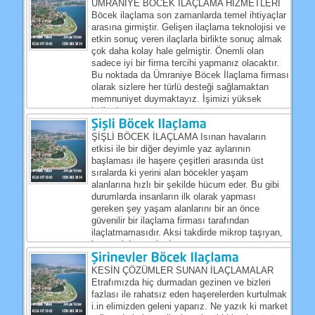
ÜMRANİYE BÖCEK İLAÇLAMA HİZMETLERİ
Böcek ilaçlama son zamanlarda temel ihtiyaçlar
arasına girmiştir. Gelişen ilaçlama teknolojisi ve
etkin sonuç veren ilaçlarla birlikte sonuç almak
çok daha kolay hale gelmiştir. Önemli olan
sadece iyi bir firma tercihi yapmanız olacaktır.
Bu noktada da Ümraniye Böcek İlaçlama firması
olarak sizlere her türlü desteği sağlamaktan
memnuniyet duymaktayız. İşimizi yüksek
kalitede, sorunsuz...
ŞİŞLİ BÖCEK İLAÇLAMA Isınan havaların
etkisi ile bir diğer deyimle yaz aylarının
başlaması ile haşere çeşitleri arasında üst
sıralarda ki yerini alan böcekler yaşam
alanlarına hızlı bir şekilde hücum eder. Bu gibi
durumlarda insanların ilk olarak yapması
gereken şey yaşam alanlarını bir an önce
güvenilir bir ilaçlama firması tarafından
ilaçlatmamasıdır. Aksi takdirde mikrop taşıyan,
kan emici veya hızlı...
KESİN ÇÖZÜMLER SUNAN İLAÇLAMALAR
Etrafımızda hiç durmadan gezinen ve bizleri
fazlası ile rahatsız eden haşerelerden kurtulmak
i.in elimizden geleni yaparız. Ne yazık ki market