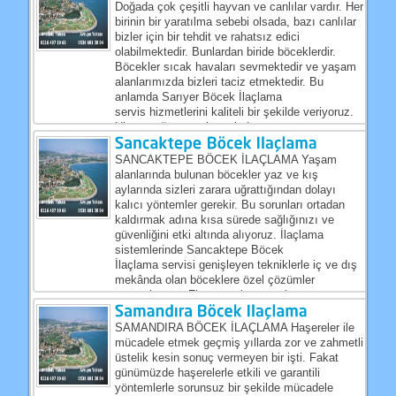
Doğada çok çeşitli hayvan ve canlılar vardır. Her
birinin bir yaratılma sebebi olsada, bazı canlılar
bizler için bir tehdit ve rahatsız edici
olabilmektedir. Bunlardan biride böceklerdir.
Böcekler sıcak havaları sevmektedir ve yaşam
alanlarımızda bizleri taciz etmektedir. Bu
anlamda Sarıyer Böcek İlaçlama
servis hizmetlerini kaliteli bir şekilde veriyoruz.
Hizmet ağımız çok geniştir....
SANCAKTEPE BÖCEK İLAÇLAMA Yaşam
alanlarında bulunan böcekler yaz ve kış
aylarında sizleri zarara uğrattığından dolayı
kalıcı yöntemler gerekir. Bu sorunları ortadan
kaldırmak adına kısa sürede sağlığınızı ve
güvenliğini etki altında alıyoruz. İlaçlama
sistemlerinde Sancaktepe Böcek
İlaçlama servisi genişleyen tekniklerle iç ve dış
mekânda olan böceklere özel çözümler
sunmaktayız. Firmamız bu sorunları...
SAMANDIRA BÖCEK İLAÇLAMA Haşereler ile
mücadele etmek geçmiş yıllarda zor ve zahmetli
üstelik kesin sonuç vermeyen bir işti. Fakat
günümüzde haşerelerle etkili ve garantili
yöntemlerle sorunsuz bir şekilde mücadele