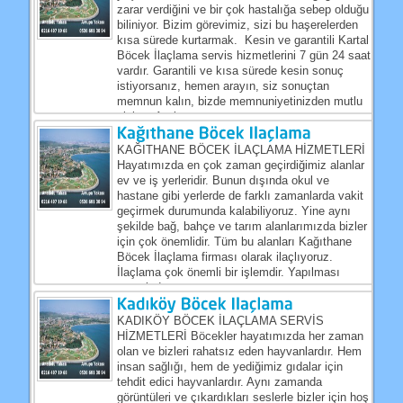
zarar verdiğini ve bir çok hastalığa sebep olduğu
biliniyor. Bizim görevimiz, sizi bu haşerelerden
kısa sürede kurtarmak. Kesin ve garantili Kartal
Böcek İlaçlama servis hizmetlerini 7 gün 24 saat
vardır. Garantili ve kısa sürede kesin sonuç
istiyorsanız, hemen arayın, siz sonuçtan
memnun kalın, bizde memnuniyetinizden mutlu
olalım. Artık...
KAĞITHANE BÖCEK İLAÇLAMA HİZMETLERİ
Hayatımızda en çok zaman geçirdiğimiz alanlar
ev ve iş yerleridir. Bunun dışında okul ve
hastane gibi yerlerde de farklı zamanlarda vakit
geçirmek durumunda kalabiliyoruz. Yine aynı
şekilde bağ, bahçe ve tarım alanlarımızda bizler
için çok önemlidir. Tüm bu alanları Kağıthane
Böcek İlaçlama firması olarak ilaçlıyoruz.
İlaçlama çok önemli bir işlemdir. Yapılması
zorunludur....
KADIKÖY BÖCEK İLAÇLAMA SERVİS
HİZMETLERİ Böcekler hayatımızda her zaman
olan ve bizleri rahatsız eden hayvanlardır. Hem
insan sağlığı, hem de yediğimiz gıdalar için
tehdit edici hayvanlardır. Aynı zamanda
görüntüleri ve çıkardıkları seslerle bizler için hoş